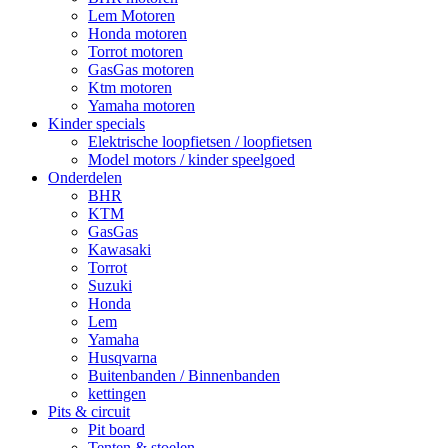
Lem Motoren
Honda motoren
Torrot motoren
GasGas motoren
Ktm motoren
Yamaha motoren
Kinder specials
Elektrische loopfietsen / loopfietsen
Model motors / kinder speelgoed
Onderdelen
BHR
KTM
GasGas
Kawasaki
Torrot
Suzuki
Honda
Lem
Yamaha
Husqvarna
Buitenbanden / Binnenbanden
kettingen
Pits & circuit
Pit board
Tenten & stoelen