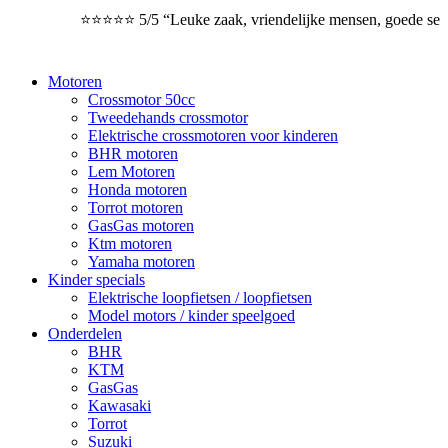
⭐⭐⭐⭐⭐ 5/5 “Leuke zaak, vriendelijke mensen, goede servic
Motoren
Crossmotor 50cc
Tweedehands crossmotor
Elektrische crossmotoren voor kinderen
BHR motoren
Lem Motoren
Honda motoren
Torrot motoren
GasGas motoren
Ktm motoren
Yamaha motoren
Kinder specials
Elektrische loopfietsen / loopfietsen
Model motors / kinder speelgoed
Onderdelen
BHR
KTM
GasGas
Kawasaki
Torrot
Suzuki