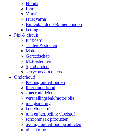
Honda
Lem
Yamaha
Husqvarna
Buitenbanden / Binnenbanden
kettingen
Pits & circuit
Pit board
Tenten & stoelen
Matten
Gereedschap
Motorsteunen
Spanbanden
Jerrycans / trechters
Onderhoud
Ketting onderhouden
filter onderhoud
smeermiddelen
versnellingsbak/motor olie
mengsmering
koelvloeistof
rem en koppeling vloeistof
schoonmaak producten
overige onderhoudt producten
uitlaat plug