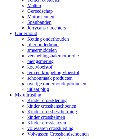
Matten
Gereedschap
Motorsteunen
Spanbanden
Jerrycans / trechters
Onderhoud
Ketting onderhouden
filter onderhoud
smeermiddelen
versnellingsbak/motor olie
mengsmering
koelvloeistof
rem en koppeling vloeistof
schoonmaak producten
overige onderhoudt producten
uitlaat plug
Mx uitrusting
Kinder crosskleding
kinder crosshanschoenen
Kinder crossbescherming
kinder crosshelmen
Kinder crosslaarzen
volwassen crosskleding
Volwassen Crosshandschoenen