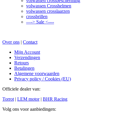
volwassen crossbescherming
volwassen Crosshelmen
volwassen crosslaarzen
crossbrillen
—-> Sale <----
Over ons
|
Contact
Mijn Account
Verzendingen
Retours
Betalingen
Algemene voorwaarden
Privacy policy / Cookies (EU)
Officiele dealer van:
Torrot
|
LEM motor
|
BHR Racing
Volg ons voor aanbiedingen: