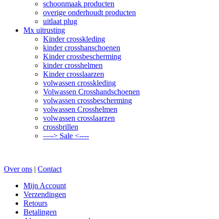
schoonmaak producten
overige onderhoudt producten
uitlaat plug
Mx uitrusting
Kinder crosskleding
kinder crosshanschoenen
Kinder crossbescherming
kinder crosshelmen
Kinder crosslaarzen
volwassen crosskleding
Volwassen Crosshandschoenen
volwassen crossbescherming
volwassen Crosshelmen
volwassen crosslaarzen
crossbrillen
—-> Sale <----
Over ons
|
Contact
Mijn Account
Verzendingen
Retours
Betalingen