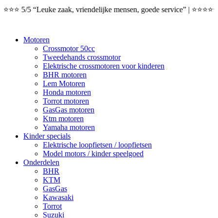
 5/5 “Leuke zaak, vriendelijke mensen, goede service” | ⭐⭐⭐⭐⭐ 5/5
Motoren
Crossmotor 50cc
Tweedehands crossmotor
Elektrische crossmotoren voor kinderen
BHR motoren
Lem Motoren
Honda motoren
Torrot motoren
GasGas motoren
Ktm motoren
Yamaha motoren
Kinder specials
Elektrische loopfietsen / loopfietsen
Model motors / kinder speelgoed
Onderdelen
BHR
KTM
GasGas
Kawasaki
Torrot
Suzuki