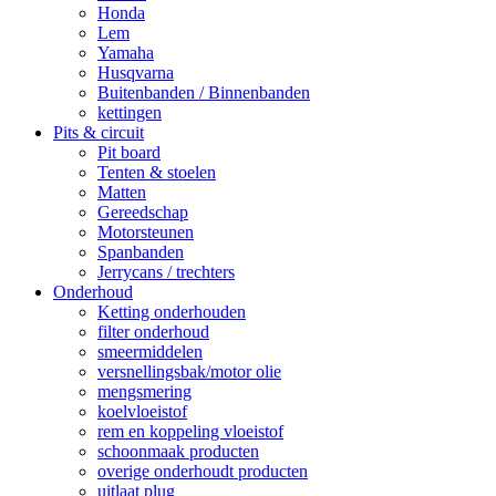
Honda
Lem
Yamaha
Husqvarna
Buitenbanden / Binnenbanden
kettingen
Pits & circuit
Pit board
Tenten & stoelen
Matten
Gereedschap
Motorsteunen
Spanbanden
Jerrycans / trechters
Onderhoud
Ketting onderhouden
filter onderhoud
smeermiddelen
versnellingsbak/motor olie
mengsmering
koelvloeistof
rem en koppeling vloeistof
schoonmaak producten
overige onderhoudt producten
uitlaat plug