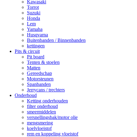
Kawasaki
Torrot
Suzuki
Honda
Lem
Yamaha
Husqvarna
Buitenbanden / Binnenbanden
kettingen
Pits & circuit
Pit board
Tenten & stoelen
Matten
Gereedschap
Motorsteunen
Spanbanden
Jerrycans / trechters
Onderhoud
Ketting onderhouden
filter onderhoud
smeermiddelen
versnellingsbak/motor olie
mengsmering
koelvloeistof
rem en koppeling vloeistof