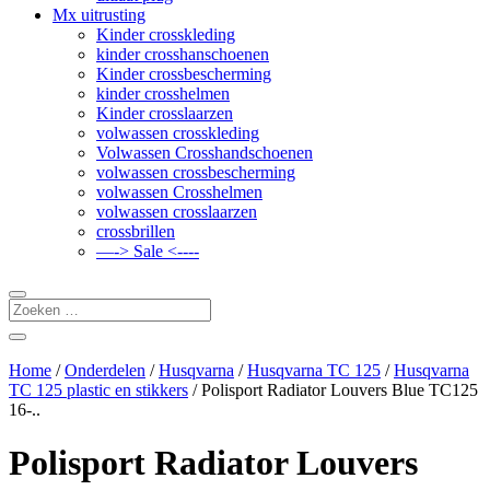
Mx uitrusting
Kinder crosskleding
kinder crosshanschoenen
Kinder crossbescherming
kinder crosshelmen
Kinder crosslaarzen
volwassen crosskleding
Volwassen Crosshandschoenen
volwassen crossbescherming
volwassen Crosshelmen
volwassen crosslaarzen
crossbrillen
—-> Sale <----
Home
/
Onderdelen
/
Husqvarna
/
Husqvarna TC 125
/
Husqvarna
TC 125 plastic en stikkers
/ Polisport Radiator Louvers Blue TC125
16-..
Polisport Radiator Louvers