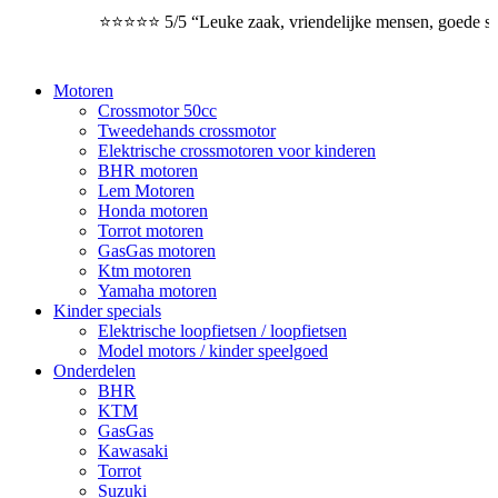
⭐⭐⭐⭐⭐ 5/5 “Leuke zaak, vriendelijke mensen, goede servi
Motoren
Crossmotor 50cc
Tweedehands crossmotor
Elektrische crossmotoren voor kinderen
BHR motoren
Lem Motoren
Honda motoren
Torrot motoren
GasGas motoren
Ktm motoren
Yamaha motoren
Kinder specials
Elektrische loopfietsen / loopfietsen
Model motors / kinder speelgoed
Onderdelen
BHR
KTM
GasGas
Kawasaki
Torrot
Suzuki