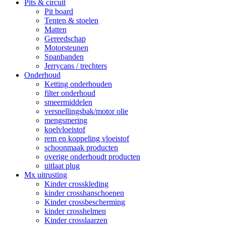
Pits & circuit
Pit board
Tenten & stoelen
Matten
Gereedschap
Motorsteunen
Spanbanden
Jerrycans / trechters
Onderhoud
Ketting onderhouden
filter onderhoud
smeermiddelen
versnellingsbak/motor olie
mengsmering
koelvloeistof
rem en koppeling vloeistof
schoonmaak producten
overige onderhoudt producten
uitlaat plug
Mx uitrusting
Kinder crosskleding
kinder crosshanschoenen
Kinder crossbescherming
kinder crosshelmen
Kinder crosslaarzen