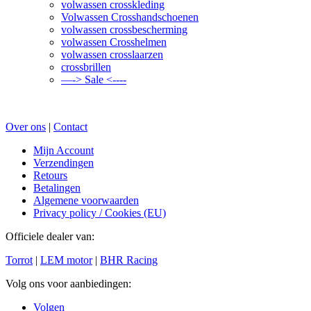
volwassen crosskleding
Volwassen Crosshandschoenen
volwassen crossbescherming
volwassen Crosshelmen
volwassen crosslaarzen
crossbrillen
—-> Sale <----
Over ons
|
Contact
Mijn Account
Verzendingen
Retours
Betalingen
Algemene voorwaarden
Privacy policy / Cookies (EU)
Officiele dealer van:
Torrot
|
LEM motor
|
BHR Racing
Volg ons voor aanbiedingen:
Volgen