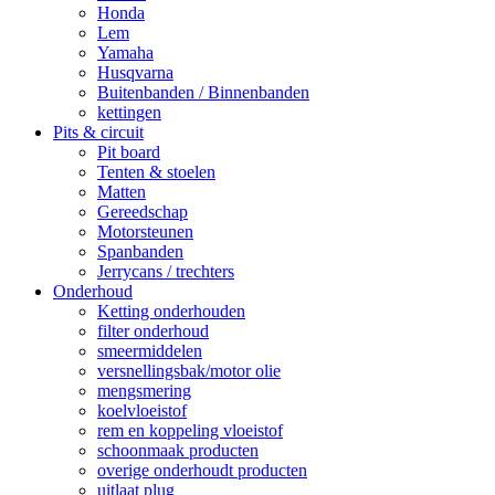
Honda
Lem
Yamaha
Husqvarna
Buitenbanden / Binnenbanden
kettingen
Pits & circuit
Pit board
Tenten & stoelen
Matten
Gereedschap
Motorsteunen
Spanbanden
Jerrycans / trechters
Onderhoud
Ketting onderhouden
filter onderhoud
smeermiddelen
versnellingsbak/motor olie
mengsmering
koelvloeistof
rem en koppeling vloeistof
schoonmaak producten
overige onderhoudt producten
uitlaat plug