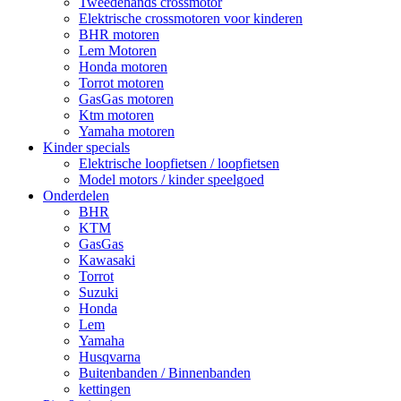
Tweedehands crossmotor
Elektrische crossmotoren voor kinderen
BHR motoren
Lem Motoren
Honda motoren
Torrot motoren
GasGas motoren
Ktm motoren
Yamaha motoren
Kinder specials
Elektrische loopfietsen / loopfietsen
Model motors / kinder speelgoed
Onderdelen
BHR
KTM
GasGas
Kawasaki
Torrot
Suzuki
Honda
Lem
Yamaha
Husqvarna
Buitenbanden / Binnenbanden
kettingen